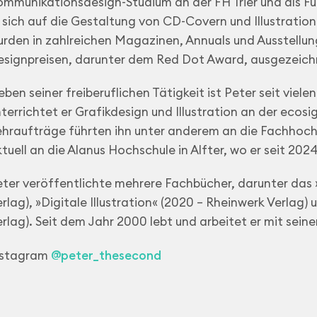
mmunikationsdesign-Studium an der FH Trier und als Fulb
 sich auf die Gestaltung von CD-Covern und Illustration
urden in zahlreichen Magazinen, Annuals und Ausstellu
esignpreisen, darunter dem Red Dot Award, ausgezeich
ben seiner freiberuflichen Tätigkeit ist Peter seit viele
terrichtet er Grafikdesign und Illustration an der ecos
hraufträge führten ihn unter anderem an die Fachhochs
tuell an die Alanus Hochschule in Alfter, wo er seit 202
ter veröffentlichte mehrere Fachbücher, darunter das 
rlag), »Digitale Illustration« (2020 – Rheinwerk Verlag)
rlag). Seit dem Jahr 2000 lebt und arbeitet er mit seiner
nstagram
@peter_thesecond