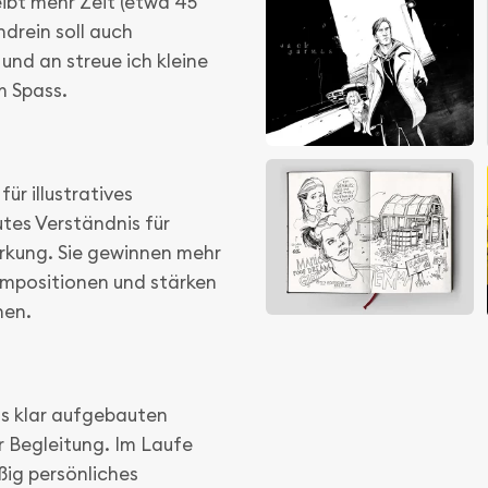
eibt mehr Zeit (etwa 45
drein soll auch
und an streue ich kleine
m Spass.
für illustratives
utes Verständnis für
rkung. Sie gewinnen mehr
ompositionen und stärken
nen.
us klar aufgebauten
r Begleitung. Im Laufe
ßig persönliches