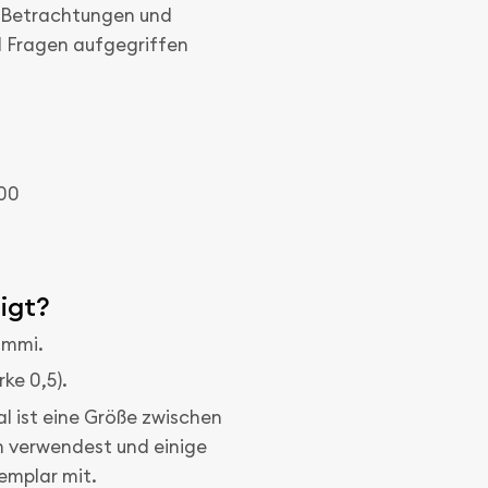
 Betrachtungen und
 Fragen aufgegriffen
:00
igt?
gummi.
rke 0,5).
eal ist eine Größe zwischen
ch verwendest und einige
xemplar mit.