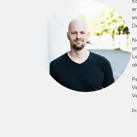
Ko
er
w
D
Ne
un
Le
ak
Pe
Ve
Ve
I